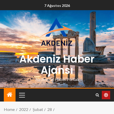
7 Ağustos 2026
Akdeniz Haber
Ajansı
Akdeniz'in Haber Portalı
Home
2022
Şubat
28