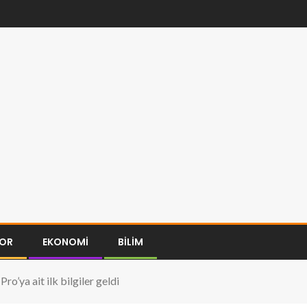
OR
EKONOMI
BILIM
ro’ya ait ilk bilgiler geldi