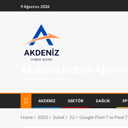
9 Ağustos 2026
Akdeniz Haber Ajansı
Akdeniz'in Haber Portalı
AKDENİZ
SEKTÖR
SAĞLIK
SP
Home
2022
Şubat
22
Google Pixel 7 ve Pixel 7 P