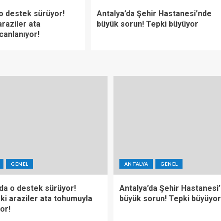
 o destek sürüyor!
Antalya’da Şehir Hastanesi’nde
raziler ata
büyük sorun! Tepki büyüyor
canlanıyor!
GENEL
ANTALYA
GENEL
’da o destek sürüyor!
Antalya’da Şehir Hastanesi
ki araziler ata tohumuyla
büyük sorun! Tepki büyüyor
or!