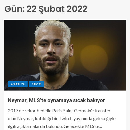
Gün:
22 Şubat 2022
ANTALYA
SPOR
Neymar, MLS’te oynamaya sıcak bakıyor
2017’de rekor bedelle Paris Saint Germain’e transfer
olan Neymar, katıldığı bir Twitch yayınında geleceğiyle
ilgili açıklamalarda bulundu. Gelecekte MLS’te...