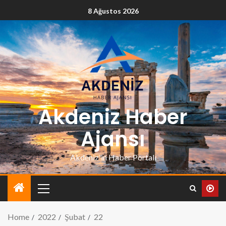
8 Ağustos 2026
Akdeniz Haber
Ajansı
Akdeniz'in Haber Portalı
Home
2022
Şubat
22