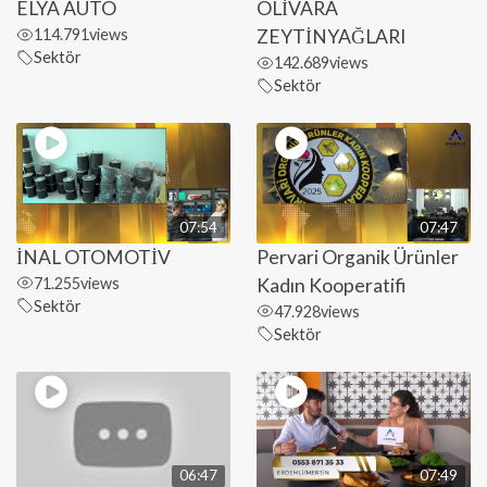
ELYA AUTO
OLİVARA
114.791
views
ZEYTİNYAĞLARI
Sektör
142.689
views
Sektör
07:54
07:47
İNAL OTOMOTİV
Pervari Organik Ürünler
71.255
views
Kadın Kooperatifi
Sektör
47.928
views
Sektör
06:47
07:49