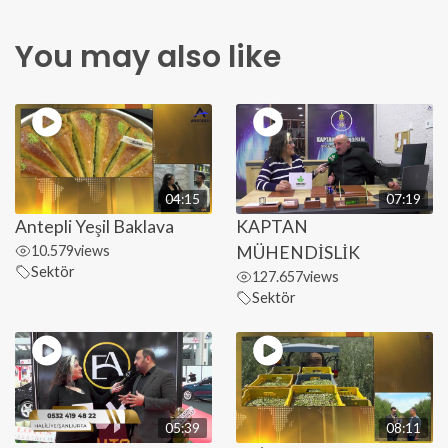
You may also like
04:15
07:19
Antepli Yeşil Baklava
KAPTAN
10.579
views
MÜHENDİSLİK
Sektör
127.657
views
Sektör
05:39
08:11