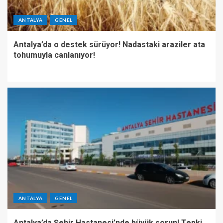
ANTALYA
GENEL
Antalya’da o destek sürüyor! Nadastaki araziler ata
tohumuyla canlanıyor!
ANTALYA
GENEL
Antalya’da Şehir Hastanesi’nde büyük sorun! Tepki