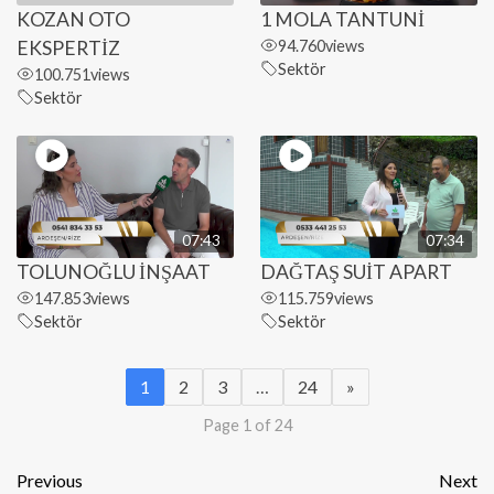
KOZAN OTO
1 MOLA TANTUNİ
EKSPERTİZ
94.760
views
Sektör
100.751
views
Sektör
07:43
07:34
TOLUNOĞLU İNŞAAT
DAĞTAŞ SUİT APART
147.853
views
115.759
views
Sektör
Sektör
1
2
3
…
24
»
Page 1 of 24
Previous
Next