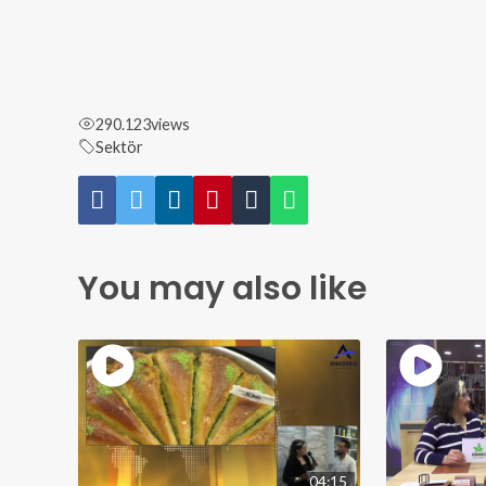
290.123
views
Sektör
You may also like
04:15