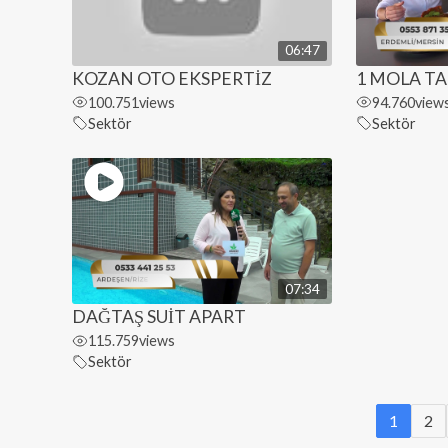
06:47
KOZAN OTO EKSPERTİZ
1 MOLA T
100.751
views
94.760
view
Sektör
Sektör
07:34
DAĞTAŞ SUİT APART
115.759
views
Sektör
1
2