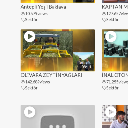
Antepli Yeşil Baklava
KAPTAN M
10.579
views
127.657
vie
Sektör
Sektör
08:11
OLİVARA ZEYTİNYAĞLARI
İNAL OTO
142.689
views
71.255
view
Sektör
Sektör