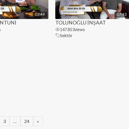
07:49
07:43
ANTUNİ
TOLUNOĞLU İNŞAAT
s
147.853
views
Sektör
3
…
24
»