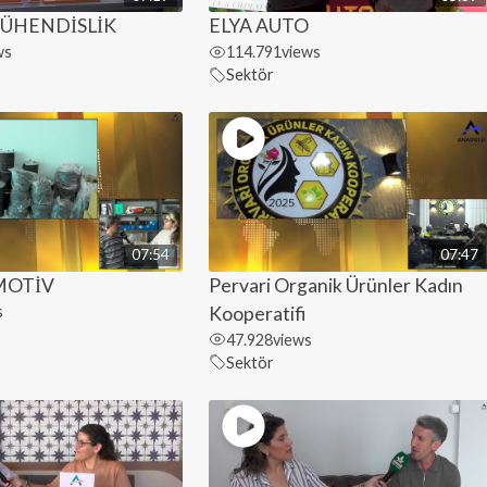
ÜHENDİSLİK
ELYA AUTO
ws
114.791
views
Sektör
07:54
07:47
MOTİV
Pervari Organik Ürünler Kadın
s
Kooperatifi
47.928
views
Sektör