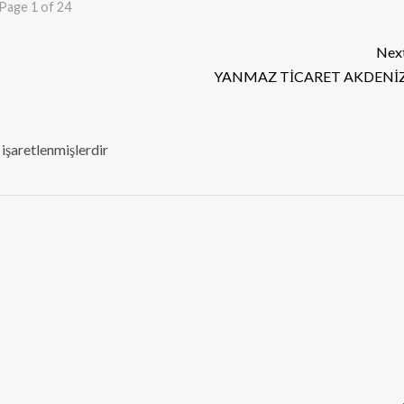
Page 1 of 24
Nex
YANMAZ TİCARET AKDENİ
 işaretlenmişlerdir