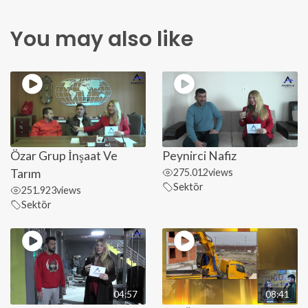
You may also like
Özar Grup İnşaat Ve
Peynirci Nafiz
Tarım
275.012
views
Sektör
251.923
views
Sektör
04:57
08:41