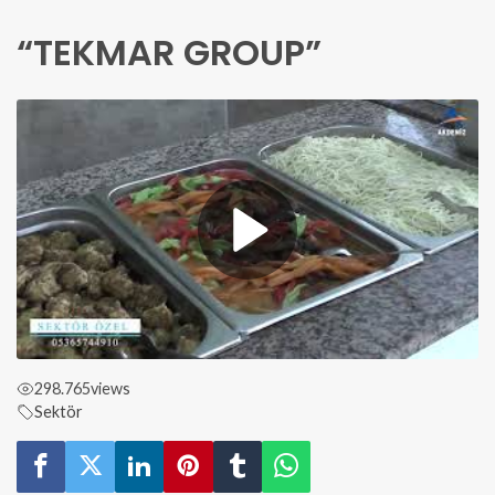
“TEKMAR GROUP”
298.765
views
Sektör