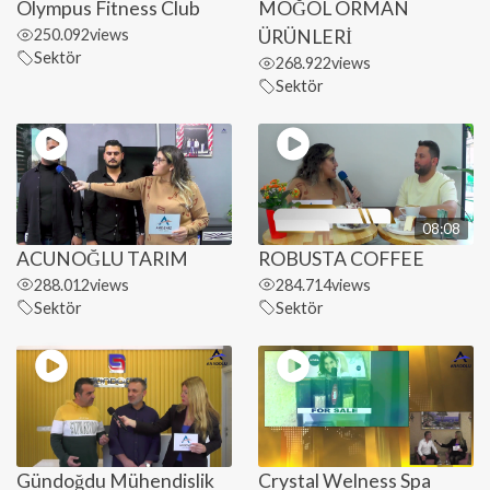
Olympus Fitness Club
MOĞOL ORMAN
250.092
views
ÜRÜNLERİ
Sektör
268.922
views
Sektör
08:08
ACUNOĞLU TARIM
ROBUSTA COFFEE
288.012
views
284.714
views
Sektör
Sektör
Gündoğdu Mühendislik
Crystal Welness Spa