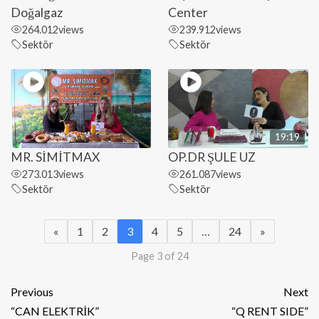
Doğalgaz
Center
264.012
views
239.912
views
Sektör
Sektör
19:19
MR. SİMİTMAX
OP.DR ŞULE UZ
273.013
views
261.087
views
Sektör
Sektör
«
1
2
3
4
5
…
24
»
Page 3 of 24
Previous
Next
“CAN ELEKTRİK”
“Q RENT SIDE”