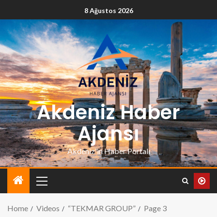
8 Ağustos 2026
Akdeniz Haber
Ajansı
Akdeniz'in Haber Portalı
Home
Videos
“TEKMAR GROUP”
Page 3