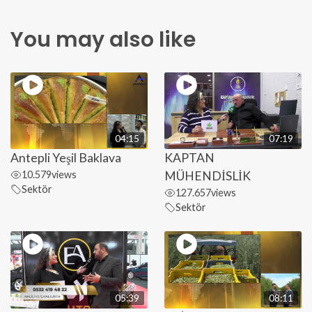
You may also like
04:15
07:19
Antepli Yeşil Baklava
KAPTAN
10.579
views
MÜHENDİSLİK
Sektör
127.657
views
Sektör
05:39
08:11