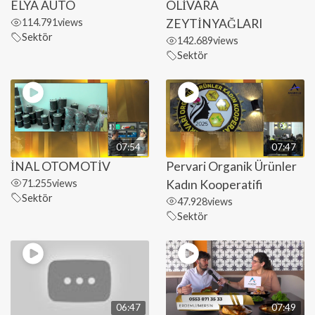
ELYA AUTO
OLİVARA
114.791
views
ZEYTİNYAĞLARI
Sektör
142.689
views
Sektör
07:54
07:47
İNAL OTOMOTİV
Pervari Organik Ürünler
71.255
views
Kadın Kooperatifi
Sektör
47.928
views
Sektör
06:47
07:49