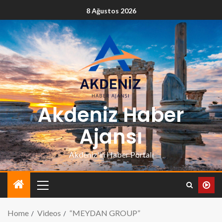
8 Ağustos 2026
Akdeniz Haber
Ajansı
Akdeniz'in Haber Portalı
Home
Videos
“MEYDAN GROUP”