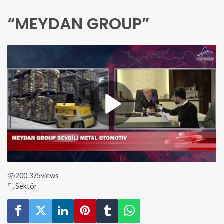
“MEYDAN GROUP”
200.375
views
Sektör