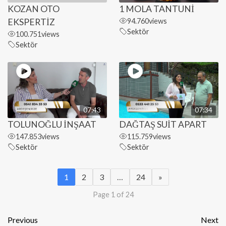
KOZAN OTO
1 MOLA TANTUNİ
EKSPERTİZ
94.760
views
Sektör
100.751
views
Sektör
07:43
07:34
TOLUNOĞLU İNŞAAT
DAĞTAŞ SUİT APART
147.853
views
115.759
views
Sektör
Sektör
1
2
3
…
24
»
Page 1 of 24
Previous
Next