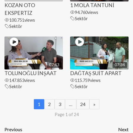
KOZAN OTO
1 MOLA TANTUNİ
EKSPERTİZ
94.760
views
Sektör
100.751
views
Sektör
07:43
07:34
TOLUNOĞLU İNŞAAT
DAĞTAŞ SUİT APART
147.853
views
115.759
views
Sektör
Sektör
1
2
3
…
24
»
Page 1 of 24
Previous
Next