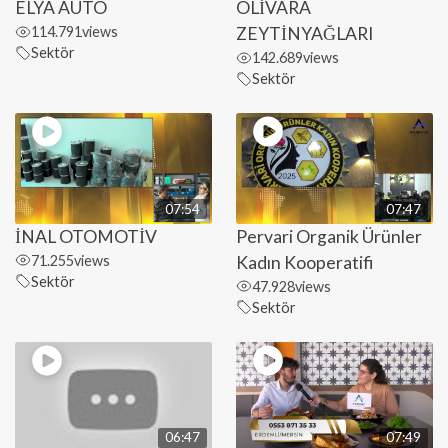
ELYA AUTO
OLİVARA
114.791
views
ZEYTİNYAĞLARI
Sektör
142.689
views
Sektör
07:54
07:47
İNAL OTOMOTİV
Pervari Organik Ürünler
71.255
views
Kadın Kooperatifi
Sektör
47.928
views
Sektör
06:47
07:49