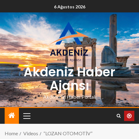
6 Ağustos 2026
Akdeniz Haber
Ajansı
Akdeniz'in Haber Portalı
Home
Videos
“LOZAN OTOMOTİV”