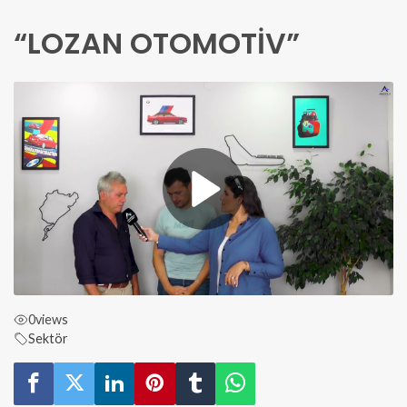
“LOZAN OTOMOTİV”
0
views
Sektör