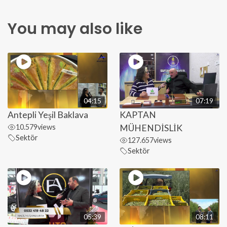
You may also like
04:15
07:19
Antepli Yeşil Baklava
KAPTAN
10.579
views
MÜHENDİSLİK
Sektör
127.657
views
Sektör
05:39
08:11