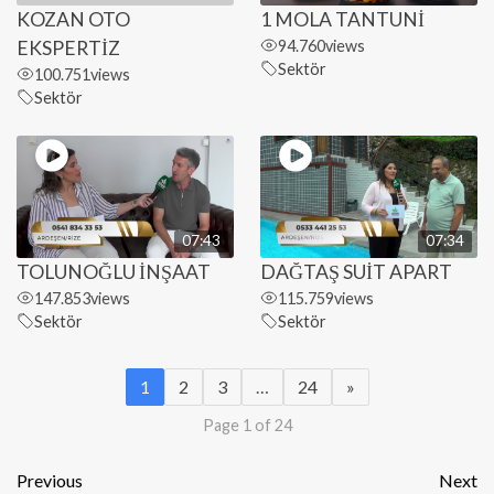
KOZAN OTO
1 MOLA TANTUNİ
EKSPERTİZ
94.760
views
Sektör
100.751
views
Sektör
07:43
07:34
TOLUNOĞLU İNŞAAT
DAĞTAŞ SUİT APART
147.853
views
115.759
views
Sektör
Sektör
1
2
3
…
24
»
Page 1 of 24
Previous
Next