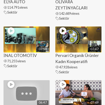
ELYA AUTO
OLİVARA
114.791
views
ZEYTİNYAĞLARI
Sektör
142.689
views
Sektör
07:54
07:47
İNAL OTOMOTİV
Pervari Organik Ürünler
71.255
views
Kadın Kooperatifi
Sektör
47.928
views
Sektör
06:47
07:49