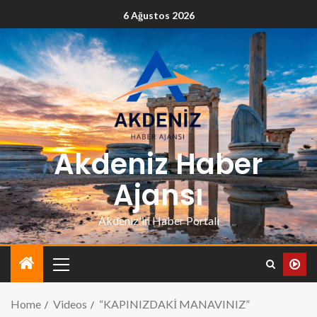
6 Ağustos 2026
Akdeniz Haber
Ajansı
Akdeniz'in Haber Portalı
Home
Videos
“KAPINIZDAKİ MANAVINIZ”