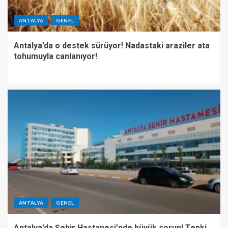
ANTALYA
GENEL
Antalya’da o destek sürüyor! Nadastaki araziler ata
tohumuyla canlanıyor!
ANTALYA
GENEL
Antalya’da Şehir Hastanesi’nde büyük sorun! Tepki