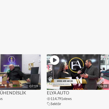
07:19
05:39
ÜHENDİSLİK
ELYA AUTO
ws
114.791
views
Sektör