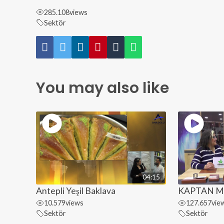
285.108
views
Sektör
You may also like
04:15
Antepli Yeşil Baklava
KAPTAN M
10.579
views
127.657
vie
Sektör
Sektör