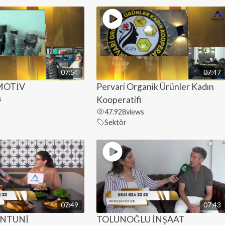
07:54
07:47
MOTİV
Pervari Organik Ürünler Kadın
s
Kooperatifi
47.928
views
Sektör
07:49
07:43
ANTUNİ
TOLUNOĞLU İNŞAAT