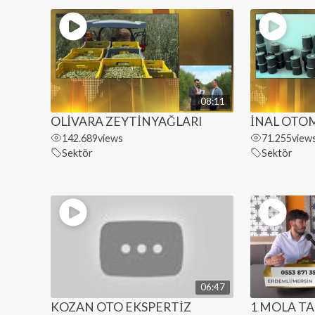
08:11
OLİVARA ZEYTİNYAĞLARI
İNAL OTO
142.689
views
71.255
view
Sektör
Sektör
06:47
KOZAN OTO EKSPERTİZ
1 MOLA T