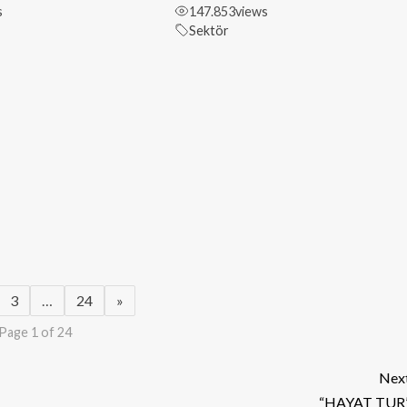
s
147.853
views
Sektör
3
…
24
»
Page 1 of 24
Nex
“HAYAT TUR