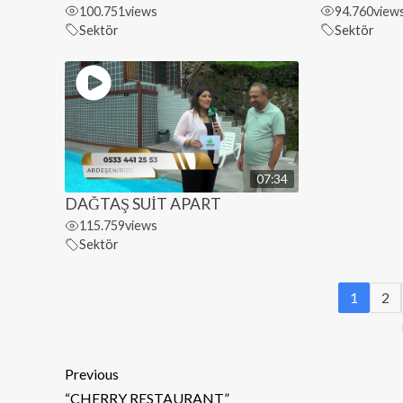
100.751
views
94.760
view
Sektör
Sektör
07:34
DAĞTAŞ SUİT APART
115.759
views
Sektör
1
2
Previous
“CHERRY RESTAURANT”