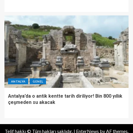
ANTALYA
GENEL
Antalya’da o antik kentte tarih diriliyor! Bin 800 yıllık
çeşmeden su akacak
Telif hakkı © Tüm hakları saklıdır.
|
EnterNews
by AF themes.