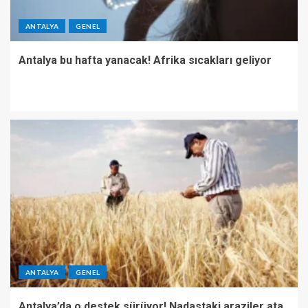
ANTALYA
GENEL
Antalya bu hafta yanacak! Afrika sıcakları geliyor
ANTALYA
GENEL
Antalya’da o destek sürüyor! Nadastaki araziler ata