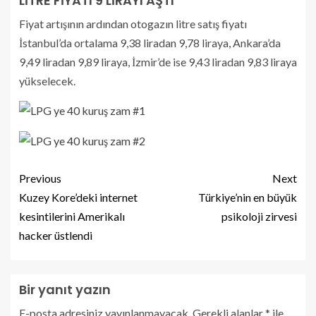
LİTRE FİYATI 9 LİRAYI AŞTI
Fiyat artışının ardından otogazın litre satış fiyatı
İstanbul’da ortalama 9,38 liradan 9,78 liraya, Ankara’da
9,49 liradan 9,89 liraya, İzmir’de ise 9,43 liradan 9,83 liraya
yükselecek.
Previous
Next
Kuzey Kore’deki internet
Türkiye’nin en büyük
kesintilerini Amerikalı
psikoloji zirvesi
hacker üstlendi
Bir yanıt yazın
E-posta adresiniz yayınlanmayacak.
Gerekli alanlar
*
ile