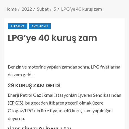
Home
2022
Şubat
5
LPG’ye 40 kuruş zam
ANTALYA
EKONOMI
LPG’ye 40 kuruş zam
Benzin ve motorine yapılan zamdan sonra, LPG fiyatlarına
da zam geldi.
29 KURUŞ ZAM GELDİ
Enerji Petrol Gaz İkmal İstasyonları İşveren Sendikasından
(EPGİS), bu geceden itibaren geçerli olmak üzere
Otogaz/LPG’nin litre fiyatına 40 kuruş zam yapıldığını
duyurdu.